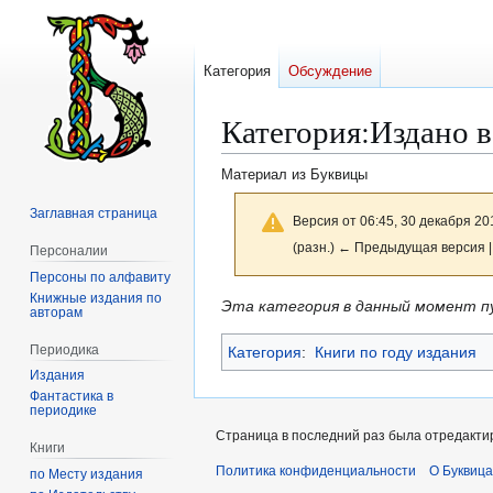
Категория
Обсуждение
Категория
:
Издано в
Материал из Буквицы
Заглавная страница
Версия от 06:45, 30 декабря 20
(разн.) ← Предыдущая версия |
Персоналии
Персоны по алфавиту
Книжные издания по
Перейти
Перейти
Эта категория в данный момент п
авторам
к
к
Периодика
Категория
:
Книги по году издания
навигации
поиску
Издания
Фантастика в
периодике
Страница в последний раз была отредактир
Книги
Политика конфиденциальности
О Буквица
по Месту издания