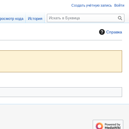
Создать учётную запись
Войти
П
росмотр кода
История
о
и
Справка
с
к