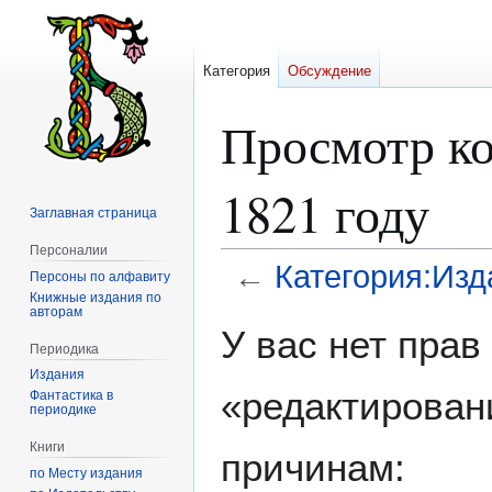
Категория
Обсуждение
Просмотр ко
1821 году
Заглавная страница
Персоналии
←
Категория:Изд
Персоны по алфавиту
Книжные издания по
авторам
Перейти
Перейти
У вас нет пра
к
к
Периодика
навигации
поиску
Издания
«редактирован
Фантастика в
периодике
Книги
причинам:
по Месту издания