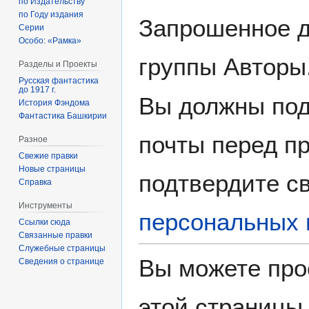
по Издательству
по Году издания
Запрошенное д
Серии
Особо: «Рамка»
группы Авторы
Разделы и Проекты
Русская фантастика
до 1917 г.
Вы должны под
История Фэндома
Фантастика Башкирии
почты перед пр
Разное
Свежие правки
Новые страницы
подтвердите св
Справка
Инструменты
персональных 
Ссылки сюда
Связанные правки
Служебные страницы
Вы можете про
Сведения о странице
этой страницы