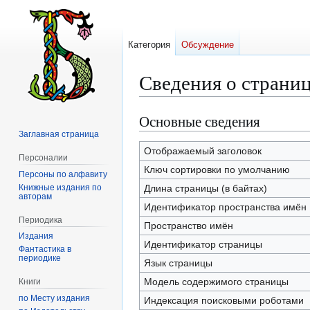
Категория
Обсуждение
Сведения о страниц
Основные сведения
Перейти
Перейти
к
к
Заглавная страница
навигации
поиску
Отображаемый заголовок
Персоналии
Ключ сортировки по умолчанию
Персоны по алфавиту
Книжные издания по
Длина страницы (в байтах)
авторам
Идентификатор пространства имён
Периодика
Пространство имён
Издания
Идентификатор страницы
Фантастика в
периодике
Язык страницы
Модель содержимого страницы
Книги
по Месту издания
Индексация поисковыми роботами