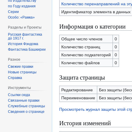
по Издательству
Количество перенаправлений на эт
по Году издания
Идентификатор элемента в данных
Серии
Особо: «Рамка»
Информация о категории
Разделы и Проекты
Русская фантастика
до 1917 г.
Общее число членов
0
История Фэндома
Количество страниц
0
Фантастика Башкирии
Количество подкатегорий
0
Разное
Количество файлов
0
Свежие правки
Новые страницы
Защита страницы
Справка
Инструменты
Редактирование
Без защиты (бес
Ссылки сюда
Переименование
Без защиты (бес
Связанные правки
Служебные страницы
Просмотреть журнал защиты этой с
Сведения о странице
История изменений