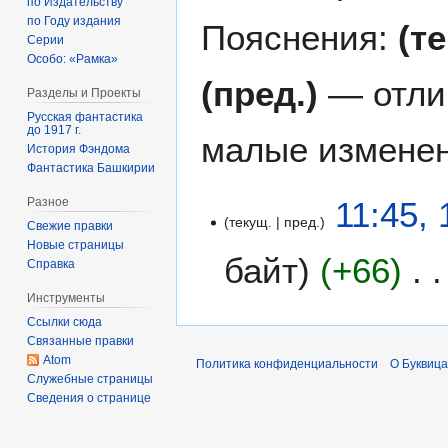
по Издательству
по Году издания
Пояснения:
(т
Серии
Особо: «Рамка»
(пред.)
— отли
Разделы и Проекты
Русская фантастика
до 1917 г.
малые изменен
История Фэндома
Фантастика Башкирии
1
11:45,
Разное
текущ.
пред.
1
Свежие правки
с
Новые страницы
байт
+66
Справка
е
н
Инструменты
т
Ссылки сюда
я
Связанные правки
б
Atom
Политика конфиденциальности
О Буквица
р
Служебные страницы
Сведения о странице
я
2
0