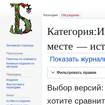
Категория
Обсуждение
Категория:И
месте — ис
Заглавная страница
Персоналии
Показать журнал
Персоны по алфавиту
Книжные издания по
авторам
Перейти
Перейти
Фильтровать правки
к
к
Периодика
навигации
поиску
Издания
Фантастика в
Выбор версий:
периодике
Книги
хотите сравнит
по Месту издания