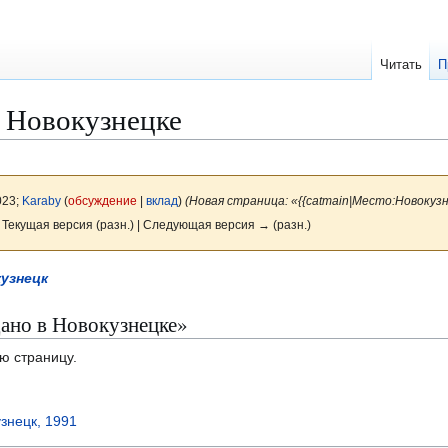
Читать
П
 Новокузнецке
023;
Karaby
(
обсуждение
|
вклад
)
(Новая страница: «{{catmain|Место:Новокуз
 Текущая версия (разн.) | Следующая версия → (разн.)
узнецк
дано в Новокузнецке»
ю страницу.
узнецк, 1991