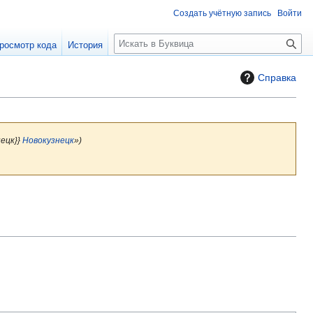
Создать учётную запись
Войти
П
росмотр кода
История
о
и
Справка
с
к
нецк}}
Новокузнецк
»)