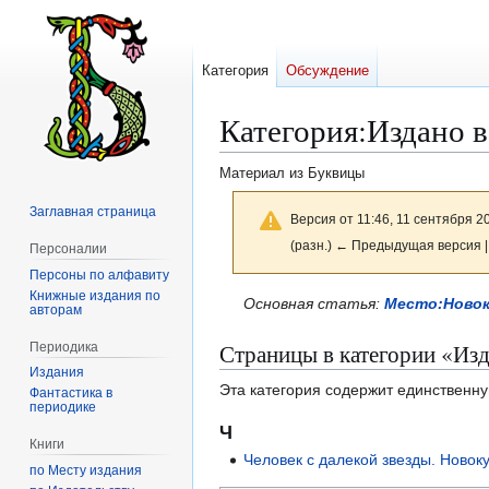
Категория
Обсуждение
Категория
:
Издано в
Материал из Буквицы
Заглавная страница
Версия от 11:46, 11 сентября 2
(разн.) ← Предыдущая версия |
Персоналии
Персоны по алфавиту
Книжные издания по
Перейти
Перейти
Основная статья:
Место:Новок
авторам
к
к
Страницы в категории «Из
Периодика
навигации
поиску
Издания
Эта категория содержит единственну
Фантастика в
периодике
Ч
Книги
Человек с далекой звезды. Новок
по Месту издания