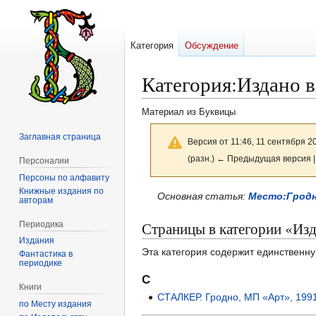
Категория
Обсуждение
Категория
:
Издано в
Материал из Буквицы
Заглавная страница
Версия от 11:46, 11 сентября 2
(разн.) ← Предыдущая версия |
Персоналии
Персоны по алфавиту
Книжные издания по
Перейти
Перейти
Основная статья:
Место:Грод
авторам
к
к
Страницы в категории «Изд
Периодика
навигации
поиску
Издания
Эта категория содержит единственну
Фантастика в
периодике
С
Книги
СТАЛКЕР. Гродно, МП «Арт», 199
по Месту издания