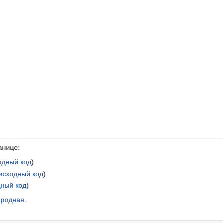
анице:
одный код
)
исходный код
)
дный код
)
 родная
.