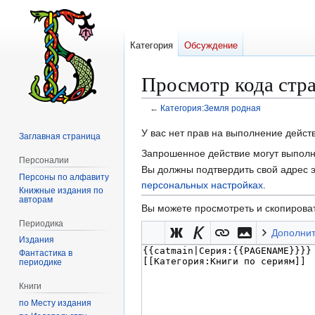
Категория
Обсуждение
Просмотр кода стр
←
Категория:Земля родная
Перейти
Перейти
У вас нет прав на выполнение дейс
Заглавная страница
к
к
Запрошенное действие могут выполня
Персоналии
навигации
поиску
Вы должны подтвердить свой адрес э
Персоны по алфавиту
персональных настройках
.
Книжные издания по
авторам
Вы можете просмотреть и скопироват
Периодика
Дополни
Издания
Фантастика в
периодике
Книги
по Месту издания