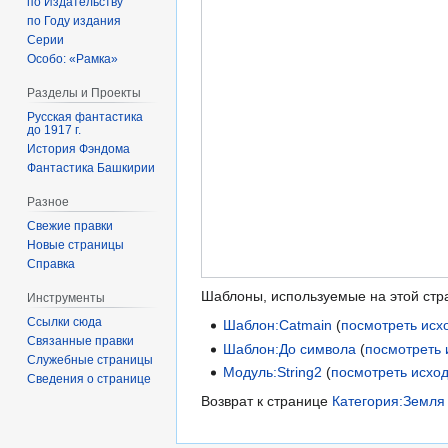
по Издательству
по Году издания
Серии
Особо: «Рамка»
Разделы и Проекты
Русская фантастика
до 1917 г.
История Фэндома
Фантастика Башкирии
Разное
Свежие правки
Новые страницы
Справка
Шаблоны, используемые на этой стр
Инструменты
Ссылки сюда
Шаблон:Catmain
(
посмотреть исх
Связанные правки
Шаблон:До символа
(
посмотреть 
Служебные страницы
Модуль:String2
(
посмотреть исхо
Сведения о странице
Возврат к странице
Категория:Земля