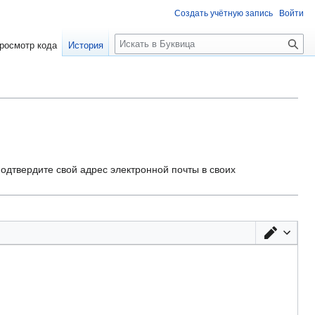
Создать учётную запись
Войти
П
росмотр кода
История
о
и
с
к
одтвердите свой адрес электронной почты в своих
Перек