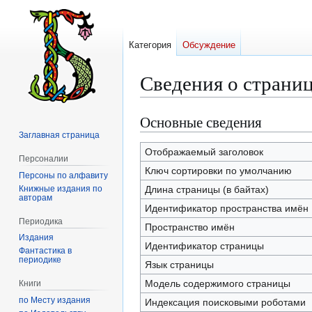
Категория
Обсуждение
Сведения о страни
Основные сведения
Перейти
Перейти
к
к
Заглавная страница
навигации
поиску
Отображаемый заголовок
Персоналии
Ключ сортировки по умолчанию
Персоны по алфавиту
Книжные издания по
Длина страницы (в байтах)
авторам
Идентификатор пространства имён
Периодика
Пространство имён
Издания
Идентификатор страницы
Фантастика в
периодике
Язык страницы
Модель содержимого страницы
Книги
по Месту издания
Индексация поисковыми роботами