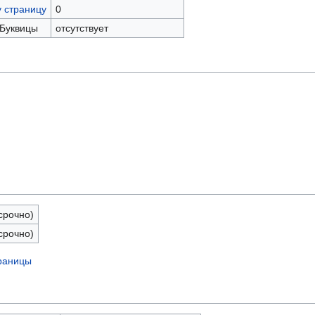
у страницу
0
 Буквицы
отсутствует
срочно)
срочно)
траницы