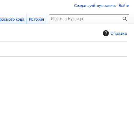
Создать учётную запись
Войти
П
росмотр кода
История
о
и
Справка
с
к