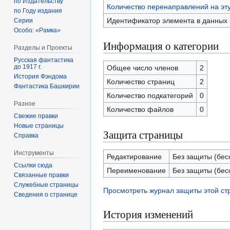
по Издательству
Количество перенаправлений на эт
по Году издания
Идентификатор элемента в данных
Серии
Особо: «Рамка»
Информация о категории
Разделы и Проекты
Русская фантастика
до 1917 г.
Общее число членов
2
История Фэндома
Количество страниц
2
Фантастика Башкирии
Количество подкатегорий
0
Разное
Количество файлов
0
Свежие правки
Новые страницы
Защита страницы
Справка
Инструменты
Редактирование
Без защиты (бес
Ссылки сюда
Переименование
Без защиты (бес
Связанные правки
Служебные страницы
Просмотреть журнал защиты этой с
Сведения о странице
История изменений