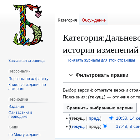
Категория
Обсуждение
Категория:Дальнев
история изменений
Показать журналы для этой страницы
Заглавная страница
Перейти
Перейти
Персоналии
Фильтровать правки
к
к
Персоны по алфавиту
навигации
поиску
Книжные издания по
авторам
Выбор версий: отметьте версии стран
Пояснения:
(текущ.)
— отличия от т
Периодика
Издания
Фантастика в
периодике
текущ.
пред.
10:39, 14 
1
4
текущ.
пред.
17:49, 9 се
9
Книги
с
с
по Месту издания
е