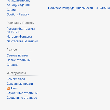
е
по Издательству
н
по Году издания
н
Политика конфиденциальности
О Буквица
Серии
т
т
Особо: «Рамка»
я
я
б
б
Разделы и Проекты
р
р
Русская фантастика
я
до 1917 г.
я
История Фэндома
2
2
Фантастика Башкирии
0
0
2
2
Разное
3
3
Свежие правки
Новые страницы
Справка
Инструменты
Ссылки сюда
Связанные правки
Atom
Служебные страницы
Сведения о странице