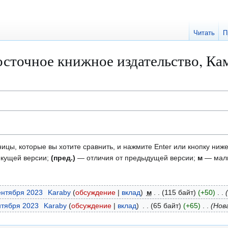
Читать
П
осточное книжное издательство, Ка
ицы, которые вы хотите сравнить, и нажмите Enter или кнопку ниже
екущей версии;
(пред.)
— отличия от предыдущей версии;
м
— малы
сентября 2023
Karaby
обсуждение
вклад
м
115 байт
+50
нтября 2023
Karaby
обсуждение
вклад
65 байт
+65
Нов