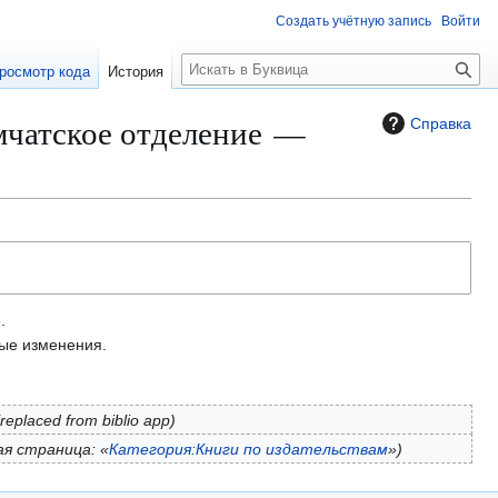
Создать учётную запись
Войти
П
росмотр кода
История
о
и
мчатское отделение —
Справка
с
к
.
е изменения.
replaced from biblio app
ая страница: «
Категория:Книги по издательствам
»