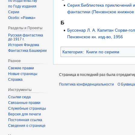
по Издательству
Серия:Библиотека приключений и
по Году издания
фантастики (Пензенское книжное 
Серии
Особо: «Рамка»
Б
Разделы и Проекты
Буссенар Л. А. Капитан Сорви-гол
Русская фантастика
Пензенское кн. изд-во, 1956
до 1917 г.
История Фэндома
Фантастика Башкирии
Категория
:
Книги по сериям
Разное
Свежие правки
Новые страницы
Страница в последний раз была отредактир
Справка
Политика конфиденциальности
О Буквица
Инструменты
Ссылки сюда
Связанные правки
Служебные страницы
Версия для печати
Постоянная ссылка
Сведения о странице