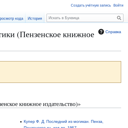
Создать учётную запись
Войти
П
росмотр кода
История
о
и
тики (Пензенское книжное
Справка
с
к
енское книжное издательство)»
Купер Ф. Д. Последний из могикан. Пенза,
Пензенское кн. изд-во, 1957