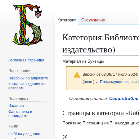
Категория
Обсуждение
Категория
:
Библиот
издательство)
Заглавная страница
Материал из Буквицы
Персоналии
Версия от 08:06, 17 июля 2024;
Персоны по алфавиту
(
разн.
)
← Предыдущая версия
|
Книжные издания по
авторам
Перейти
Перейти
Основная статья:
Серия:Библи
Периодика
к
к
Издания
Страницы в категории «Биб
навигации
поиску
Фантастика в
периодике
Показано 7 страниц из 7, находящихс
Книги
по Месту издания
@