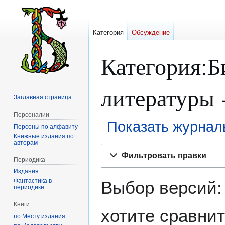
Категория
Обсуждение
Категория:Б
литературы
Заглавная страница
Персоналии
Показать журнал
Персоны по алфавиту
Книжные издания по
авторам
Перейти
Перейти
Фильтровать правки
к
к
Периодика
навигации
поиску
Издания
Фантастика в
Выбор версий:
периодике
Книги
хотите сравнит
по Месту издания