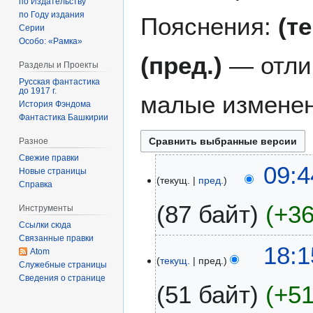
по Издательству
по Году издания
Пояснения:
(т
Серии
Особо: «Рамка»
(пред.)
— отли
Разделы и Проекты
Русская фантастика
до 1917 г.
малые изменен
История Фэндома
Фантастика Башкирии
Разное
Свежие правки
1
09:4
Новые страницы
текущ.
пред.
3
Справка
н
87 байт
+3
Инструменты
о
Ссылки сюда
я
Связанные правки
б
9
18:1
Atom
р
текущ.
пред.
с
Служебные страницы
я
е
Сведения о странице
51 байт
+5
2
н
0
т