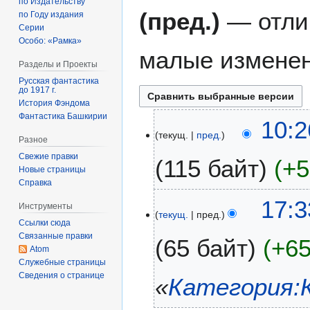
по Издательству
(пред.)
— отли
по Году издания
Серии
Особо: «Рамка»
малые изменен
Разделы и Проекты
Русская фантастика
до 1917 г.
История Фэндома
Фантастика Башкирии
1
10:2
текущ.
пред.
3
Разное
н
Свежие правки
115 байт
+5
о
Новые страницы
я
Справка
б
9
17:3
Инструменты
р
текущ.
пред.
с
Ссылки сюда
я
е
Связанные правки
65 байт
+6
2
н
Atom
0
т
Служебные страницы
2
Сведения о странице
я
«
Категория:
3
б
р