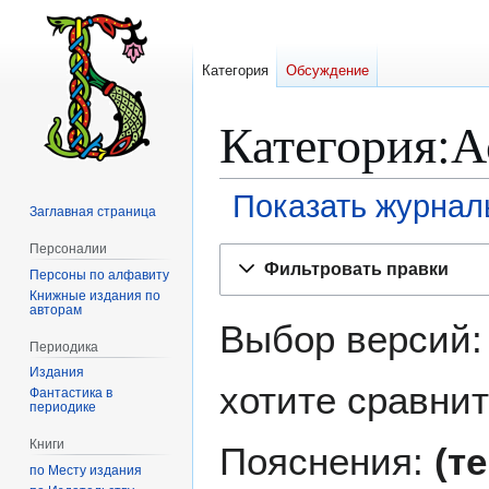
Категория
Обсуждение
Категория:А
Показать журнал
Заглавная страница
Персоналии
Перейти
Перейти
Фильтровать правки
Персоны по алфавиту
к
к
Книжные издания по
навигации
поиску
авторам
Выбор версий:
Периодика
Издания
хотите сравнит
Фантастика в
периодике
Книги
Пояснения:
(т
по Месту издания