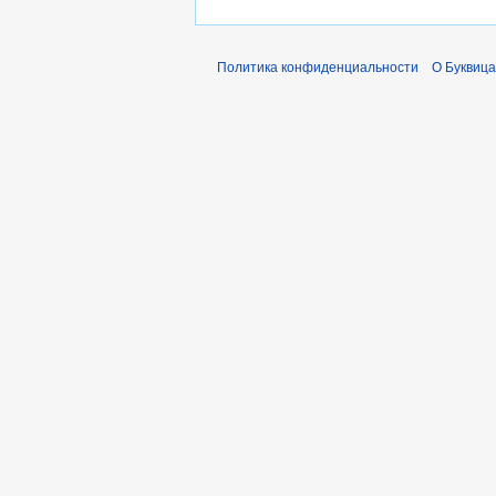
я
2
0
Политика конфиденциальности
О Буквица
2
3