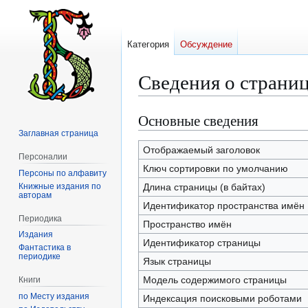
Категория
Обсуждение
Сведения о страни
Основные сведения
Перейти
Перейти
к
к
Заглавная страница
навигации
поиску
Отображаемый заголовок
Персоналии
Ключ сортировки по умолчанию
Персоны по алфавиту
Книжные издания по
Длина страницы (в байтах)
авторам
Идентификатор пространства имён
Периодика
Пространство имён
Издания
Идентификатор страницы
Фантастика в
периодике
Язык страницы
Модель содержимого страницы
Книги
по Месту издания
Индексация поисковыми роботами