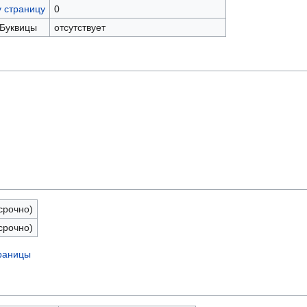
у страницу
0
 Буквицы
отсутствует
срочно)
срочно)
траницы