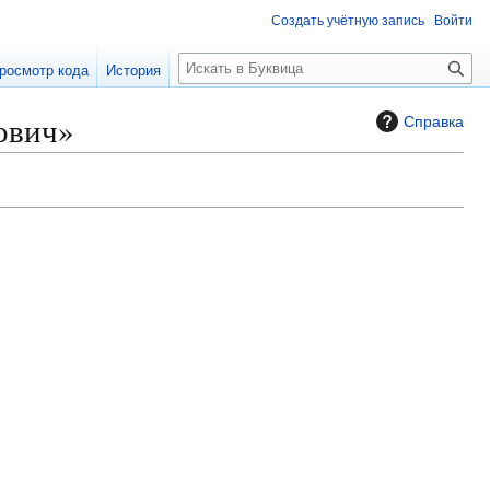
Создать учётную запись
Войти
П
росмотр кода
История
о
и
ович»
Справка
с
к