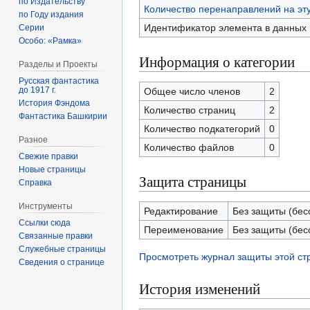
по Издательству
Количество перенаправлений на эт
по Году издания
Идентификатор элемента в данных
Серии
Особо: «Рамка»
Информация о категории
Разделы и Проекты
Русская фантастика
до 1917 г.
Общее число членов
2
История Фэндома
Количество страниц
2
Фантастика Башкирии
Количество подкатегорий
0
Разное
Количество файлов
0
Свежие правки
Новые страницы
Защита страницы
Справка
Инструменты
Редактирование
Без защиты (бес
Ссылки сюда
Переименование
Без защиты (бес
Связанные правки
Служебные страницы
Просмотреть журнал защиты этой с
Сведения о странице
История изменений