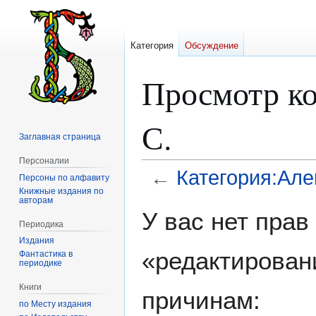
Категория
Обсуждение
Просмотр ко
С.
Заглавная страница
Персоналии
←
Категория:Алег
Персоны по алфавиту
Книжные издания по
авторам
Перейти
Перейти
У вас нет пра
к
к
Периодика
навигации
поиску
Издания
«редактирован
Фантастика в
периодике
Книги
причинам:
по Месту издания