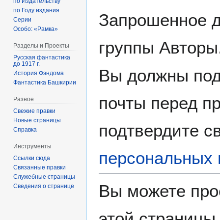
по Издательству
по Году издания
Запрошенное д
Серии
Особо: «Рамка»
группы Авторы
Разделы и Проекты
Русская фантастика
до 1917 г.
Вы должны под
История Фэндома
Фантастика Башкирии
почты перед пр
Разное
Свежие правки
Новые страницы
подтвердите св
Справка
Инструменты
персональных 
Ссылки сюда
Связанные правки
Служебные страницы
Вы можете про
Сведения о странице
этой страницы