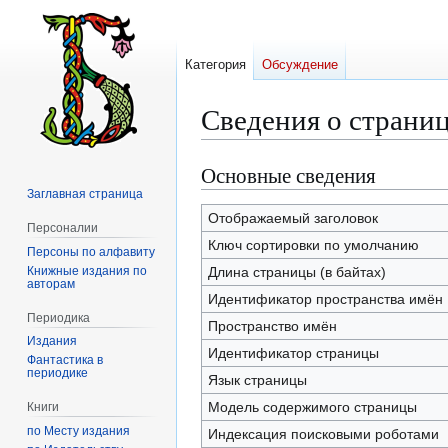
Категория
Обсуждение
Сведения о страниц
Основные сведения
Перейти
Перейти
к
к
Заглавная страница
навигации
поиску
Отображаемый заголовок
Персоналии
Ключ сортировки по умолчанию
Персоны по алфавиту
Книжные издания по
Длина страницы (в байтах)
авторам
Идентификатор пространства имён
Периодика
Пространство имён
Издания
Идентификатор страницы
Фантастика в
периодике
Язык страницы
Модель содержимого страницы
Книги
по Месту издания
Индексация поисковыми роботами