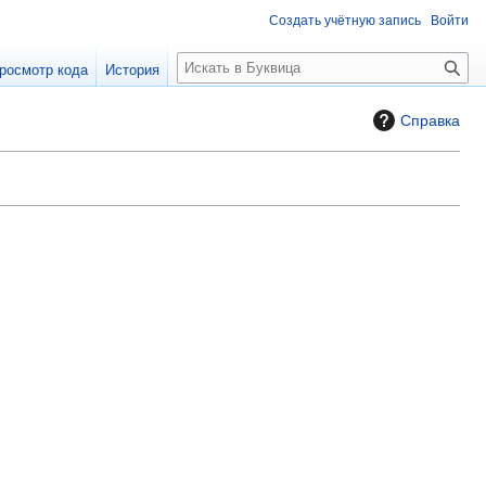
Создать учётную запись
Войти
П
росмотр кода
История
о
и
Справка
с
к