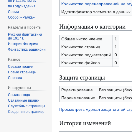
по Издательству
Количество перенаправлений на эт
по Году издания
Идентификатор элемента в данных
Серии
Особо: «Рамка»
Информация о категории
Разделы и Проекты
Русская фантастика
до 1917 г.
Общее число членов
1
История Фэндома
Количество страниц
1
Фантастика Башкирии
Количество подкатегорий
0
Разное
Количество файлов
0
Свежие правки
Новые страницы
Защита страницы
Справка
Инструменты
Редактирование
Без защиты (бес
Ссылки сюда
Переименование
Без защиты (бес
Связанные правки
Служебные страницы
Просмотреть журнал защиты этой с
Сведения о странице
История изменений