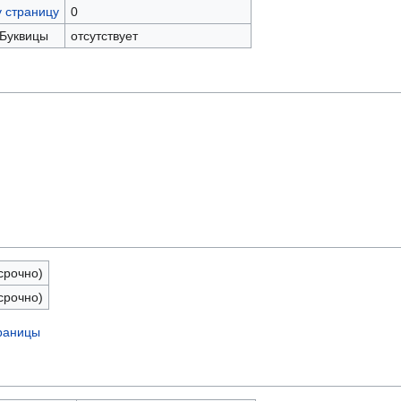
у страницу
0
 Буквицы
отсутствует
срочно)
срочно)
траницы