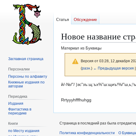
Статья
Обсуждение
Новое название ст
Материал из Буквицы
Заглавная страница
Версия от 03:28, 12 декабря 20
(
разн.
)
← Предыдущая версия
|
Персоналии
Персоны по алфавиту
Книжные издания по
Перейти
Перейти
й/-№/"/ )зс"зъ:щ:ъх%"ш:щиъ!%/"ш,ь;!
авторам
к
к
Периодика
навигации
поиску
Rrtyyyhfffhuhgg
Издания
Фантастика в
периодике
Страница в последний раз была отредактир
Книги
по Месту издания
Политика конфиденциальности
О Буквица