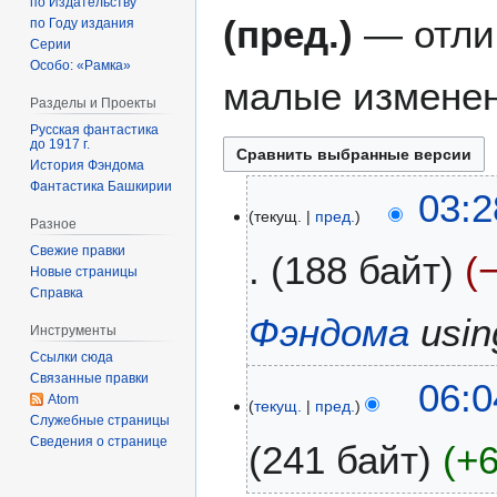
по Издательству
(пред.)
— отли
по Году издания
Серии
Особо: «Рамка»
малые изменен
Разделы и Проекты
Русская фантастика
до 1917 г.
История Фэндома
Фантастика Башкирии
1
03:2
текущ.
пред.
2
Разное
д
Свежие правки
188 байт
е
Новые страницы
к
Справка
а
Фэндома
usi
Инструменты
б
Ссылки сюда
р
Связанные правки
3
06:0
я
Atom
текущ.
пред.
0
2
Служебные страницы
н
0
Сведения о странице
241 байт
+
о
2
я
2