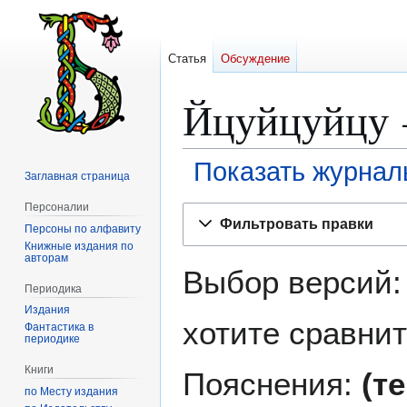
Статья
Обсуждение
Йцуйцуйцу 
Показать журнал
Заглавная страница
Персоналии
Перейти
Перейти
Фильтровать правки
Персоны по алфавиту
к
к
Книжные издания по
навигации
поиску
авторам
Выбор версий:
Периодика
Издания
хотите сравнит
Фантастика в
периодике
Книги
Пояснения:
(т
по Месту издания