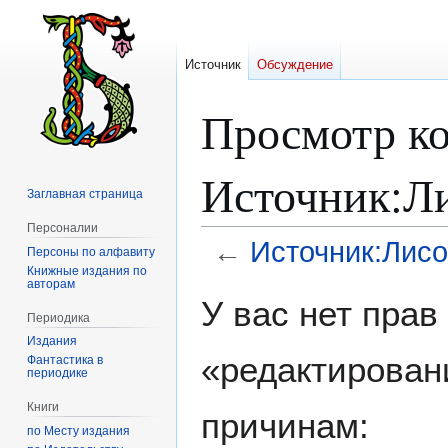
Источник
Обсуждение
Просмотр ко
Источник:Л
Заглавная страница
Персоналии
←
Источник:Лисо
Персоны по алфавиту
Книжные издания по
авторам
Перейти
Перейти
У вас нет пра
к
к
Периодика
навигации
поиску
Издания
«редактирован
Фантастика в
периодике
Книги
причинам:
по Месту издания