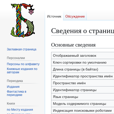
Источник
Обсуждение
Сведения о страни
Основные сведения
Перейти
Перейти
к
к
Заглавная страница
навигации
поиску
Отображаемый заголовок
Персоналии
Ключ сортировки по умолчанию
Персоны по алфавиту
Книжные издания по
Длина страницы (в байтах)
авторам
Идентификатор пространства имён
Периодика
Пространство имён
Издания
Идентификатор страницы
Фантастика в
периодике
Язык страницы
Модель содержимого страницы
Книги
по Месту издания
Индексация поисковыми роботами