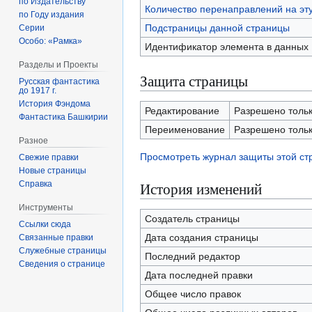
по Издательству
Количество перенаправлений на эт
по Году издания
Подстраницы данной страницы
Серии
Особо: «Рамка»
Идентификатор элемента в данных
Разделы и Проекты
Защита страницы
Русская фантастика
до 1917 г.
История Фэндома
Редактирование
Разрешено тольк
Фантастика Башкирии
Переименование
Разрешено тольк
Разное
Просмотреть журнал защиты этой с
Свежие правки
Новые страницы
Справка
История изменений
Инструменты
Создатель страницы
Ссылки сюда
Дата создания страницы
Связанные правки
Служебные страницы
Последний редактор
Сведения о странице
Дата последней правки
Общее число правок