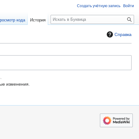
Создать учётную запись
Войти
П
росмотр кода
История
о
и
Справка
с
к
.
е изменения.