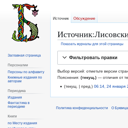
Источник
Обсуждение
Источник:Лисовски
Показать журналы для этой страницы
Перейти
Перейти
Заглавная страница
Фильтровать правки
к
к
Персоналии
навигации
поиску
Выбор версий: отметьте версии стран
Персоны по алфавиту
Пояснения:
(текущ.)
— отличия от т
Книжные издания по
авторам
текущ.
пред.
06:14, 24 января
2
Периодика
Н
4
Издания
е
я
Фантастика в
т
н
периодике
Политика конфиденциальности
О Буквица
о
в
Книги
п
а
по Месту издания
и
р