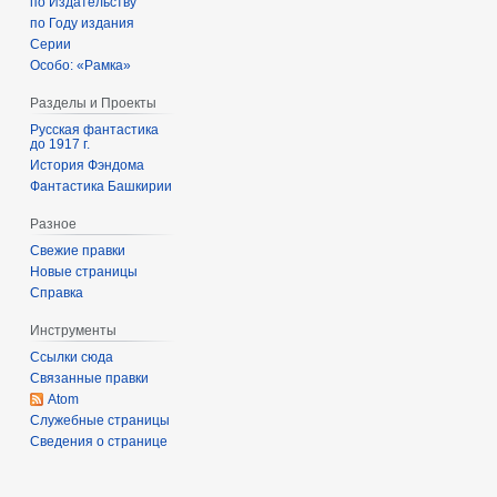
по Издательству
с
я
по Году издания
а
2
Серии
н
0
Особо: «Рамка»
и
1
Разделы и Проекты
я
7
п
Русская фантастика
до 1917 г.
р
История Фэндома
а
Фантастика Башкирии
в
Разное
к
и
Свежие правки
Новые страницы
Справка
Инструменты
Ссылки сюда
Связанные правки
Atom
Служебные страницы
Сведения о странице