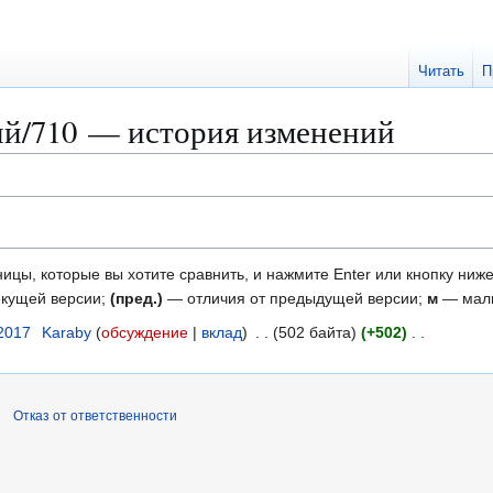
Читать
П
й/710 — история изменений
ицы, которые вы хотите сравнить, и нажмите Enter или кнопку ниже
екущей версии;
(пред.)
— отличия от предыдущей версии;
м
— малы
 2017
Karaby
обсуждение
вклад
502 байта
+502
Отказ от ответственности