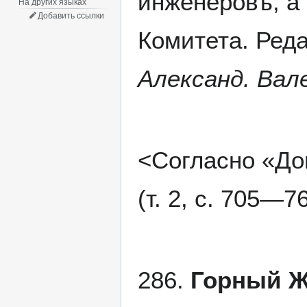
инженеровъ, а 
На других языках
Добавить ссылки
Комитета. Редакт
Александ. Вал
<Согласно «До
(т. 2, с. 705—
286.
Горный Ж