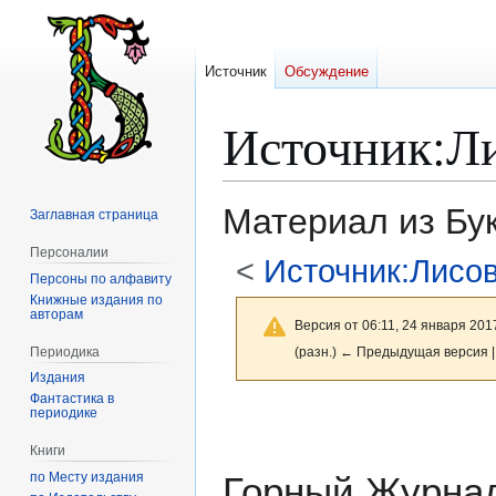
Источник
Обсуждение
Источник
:
Л
Материал из Бу
Заглавная страница
Персоналии
<
Источник:Лисо
Персоны по алфавиту
Книжные издания по
авторам
Версия от 06:11, 24 января 201
Периодика
(разн.) ← Предыдущая версия |
Издания
Фантастика в
Перейти
Перейти
периодике
к
к
Книги
навигации
поиску
по Месту издания
Горный Журна