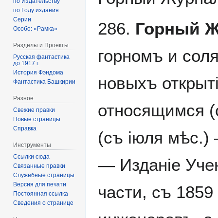
по Издательству
по Году издания
Серии
286.
Горный Ж
Особо: «Рамка»
Разделы и Проекты
горномъ и сол
Русская фантастика
до 1917 г.
История Фэндома
новыхъ открыті
Фантастика Башкирии
Разное
относящимся (
Свежие правки
Новые страницы
Справка
(съ іюля мѣс.
Инструменты
Ссылки сюда
— Изданіе Учен
Связанные правки
Служебные страницы
Версия для печати
части, съ 1859
Постоянная ссылка
Сведения о странице