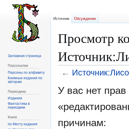
Источник
Обсуждение
Просмотр ко
Источник:Л
Заглавная страница
Персоналии
←
Источник:Лисо
Персоны по алфавиту
Книжные издания по
авторам
Перейти
Перейти
У вас нет пра
к
к
Периодика
навигации
поиску
Издания
«редактирован
Фантастика в
периодике
Книги
причинам:
по Месту издания