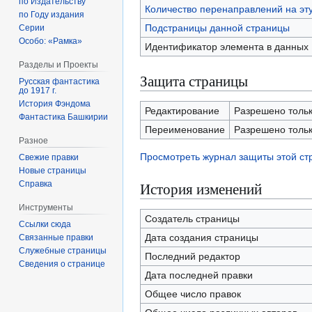
по Издательству
Количество перенаправлений на эт
по Году издания
Подстраницы данной страницы
Серии
Особо: «Рамка»
Идентификатор элемента в данных
Разделы и Проекты
Защита страницы
Русская фантастика
до 1917 г.
История Фэндома
Редактирование
Разрешено тольк
Фантастика Башкирии
Переименование
Разрешено тольк
Разное
Просмотреть журнал защиты этой с
Свежие правки
Новые страницы
Справка
История изменений
Инструменты
Создатель страницы
Ссылки сюда
Дата создания страницы
Связанные правки
Служебные страницы
Последний редактор
Сведения о странице
Дата последней правки
Общее число правок