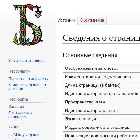
Источник
Обсуждение
Сведения о страни
Основные сведения
Перейти
Перейти
к
к
Заглавная страница
навигации
поиску
Отображаемый заголовок
Персоналии
Ключ сортировки по умолчанию
Персоны по алфавиту
Книжные издания по
Длина страницы (в байтах)
авторам
Идентификатор пространства имён
Периодика
Пространство имён
Издания
Идентификатор страницы
Фантастика в
периодике
Язык страницы
Модель содержимого страницы
Книги
по Месту издания
Индексация поисковыми роботами