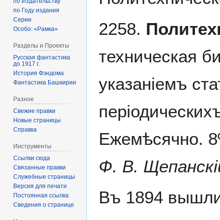
по Издательству
по Году издания
Серии
2258.
Политех
Особо: «Рамка»
Разделы и Проекты
техническая б
Русская фантастика
до 1917 г.
История Фэндома
указаніемъ ста
Фантастика Башкирии
Разное
періодическихъ
Свежие правки
Новые страницы
Справка
Ежемѣсячно. 8
Инструменты
Ссылки сюда
Ф. В. Щепанскі
Связанные правки
Служебные страницы
Версия для печати
Въ 1894 вышл
Постоянная ссылка
Сведения о странице