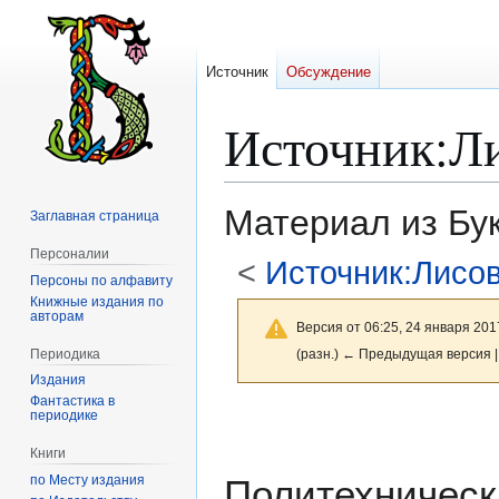
Источник
Обсуждение
Источник
:
Л
Материал из Бу
Заглавная страница
Персоналии
<
Источник:Лисо
Персоны по алфавиту
Книжные издания по
авторам
Версия от 06:25, 24 января 201
Периодика
(разн.) ← Предыдущая версия |
Издания
Фантастика в
Перейти
Перейти
периодике
к
к
Книги
навигации
поиску
по Месту издания
Политехническ