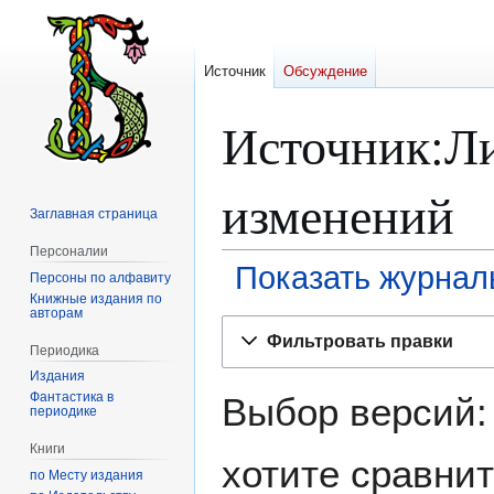
Источник
Обсуждение
Источник:Л
изменений
Заглавная страница
Персоналии
Показать журнал
Персоны по алфавиту
Книжные издания по
авторам
Перейти
Перейти
Фильтровать правки
к
к
Периодика
навигации
поиску
Издания
Фантастика в
Выбор версий:
периодике
Книги
хотите сравнит
по Месту издания