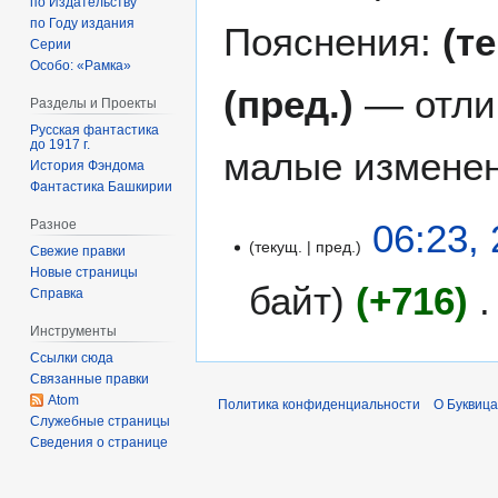
по Издательству
по Году издания
Пояснения:
(т
Серии
Особо: «Рамка»
(пред.)
— отли
Разделы и Проекты
Русская фантастика
до 1917 г.
малые изменен
История Фэндома
Фантастика Башкирии
2
06:23,
Разное
текущ.
пред.
4
Свежие правки
я
Новые страницы
байт
+716
Справка
н
в
Инструменты
Н
а
Ссылки сюда
е
р
Связанные правки
т
я
Atom
Политика конфиденциальности
О Буквица
о
2
Служебные страницы
п
Сведения о странице
0
и
1
с
7