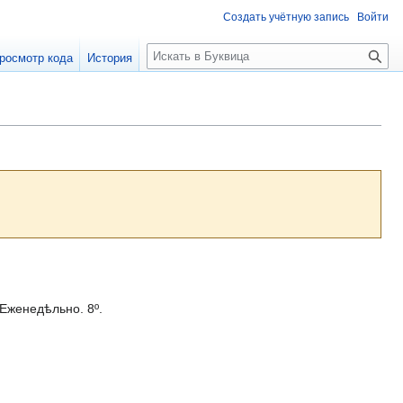
Создать учётную запись
Войти
П
росмотр кода
История
о
и
с
к
Еженедѣльно. 8º.