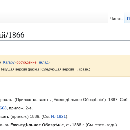
Читать
П
й/1866
7;
Karaby
(
обсуждение
|
вклад
)
 Текущая версия (разн.) | Следующая версия → (разн.)
налъ. (Прилож. къ газетѣ „Еженедѣльное Обозрѣніе“). 1887. Спб. 
668
, прилож. 2-е.
налъ
(прилож.) 1886. (См.
№ 1821
).
нъ въ
Еженедѣльное Обозрѣніе
, съ 1888 г. (См. этотъ годъ).