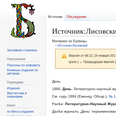
Источник
Обсуждение
Источник
:
Лисовски
Материал из Буквицы
<
Источник:Лисовский
Заглавная страница
Версия от 06:22, 24 января 201
Персоналии
(разн.) ← Предыдущая версия |
Персоны по алфавиту
Книжные издания по
авторам
Перейти
Перейти
к
к
День
Периодика
навигации
поиску
Издания
1866.
День.
Литературно-научный жур
Фантастика в
См. годъ 1884 (Еженед. Обозр.);
№ 1
периодике
Ранѣе:
Литературно-Научный Жур
Книги
Далѣе журналъ „День“ переименова
по Месту издания