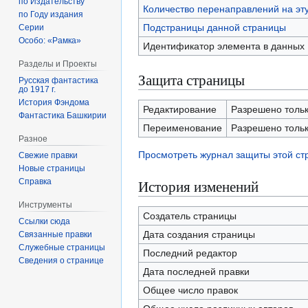
по Издательству
Количество перенаправлений на эт
по Году издания
Подстраницы данной страницы
Серии
Особо: «Рамка»
Идентификатор элемента в данных
Разделы и Проекты
Защита страницы
Русская фантастика
до 1917 г.
История Фэндома
Редактирование
Разрешено тольк
Фантастика Башкирии
Переименование
Разрешено тольк
Разное
Просмотреть журнал защиты этой с
Свежие правки
Новые страницы
Справка
История изменений
Инструменты
Создатель страницы
Ссылки сюда
Дата создания страницы
Связанные правки
Служебные страницы
Последний редактор
Сведения о странице
Дата последней правки
Общее число правок