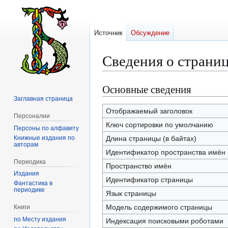
Источник
Обсуждение
Сведения о страни
Основные сведения
Перейти
Перейти
к
к
Заглавная страница
навигации
поиску
Отображаемый заголовок
Персоналии
Ключ сортировки по умолчанию
Персоны по алфавиту
Книжные издания по
Длина страницы (в байтах)
авторам
Идентификатор пространства имён
Периодика
Пространство имён
Издания
Идентификатор страницы
Фантастика в
периодике
Язык страницы
Модель содержимого страницы
Книги
по Месту издания
Индексация поисковыми роботами