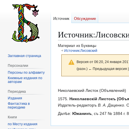
Источник
Обсуждение
Источник
:
Лисовски
Материал из Буквицы
<
Источник:Лисовский
Заглавная страница
Версия от 06:20, 24 января 201
Персоналии
(разн.) ← Предыдущая версия |
Персоны по алфавиту
Книжные издания по
авторам
Перейти
Перейти
к
к
Николаевский Листок (Объявлений)
Периодика
навигации
поиску
Издания
1575.
Николаевскій Листокъ (Объя
Фантастика в
Издатель-редакторъ
В. А. Даценко
. 
периодике
Далѣе:
Южанинъ
, съ 247 № 1884 г. 
Книги
по Месту издания