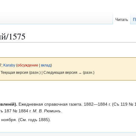
Читать
П
й/1575
7;
Karaby
(
обсуждение
|
вклад
)
 Текущая версия (разн.) | Следующая версия → (разн.)
вленій).
Ежедневная справочная газета. 1882—1884 г. (Съ 119 № 18
Съ 187 № 1884 г.
М. В. Рюминъ
.
8 ноября. (См. годъ 1885).