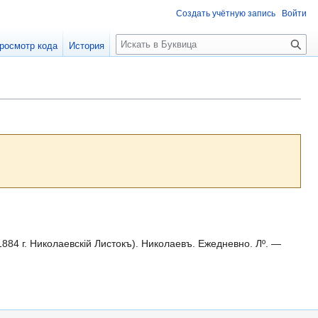
Создать учётную запись
Войти
П
росмотр кода
История
о
и
с
к
84 г. Николаевскій Листокъ). Николаевъ. Ежедневно. Лº. —