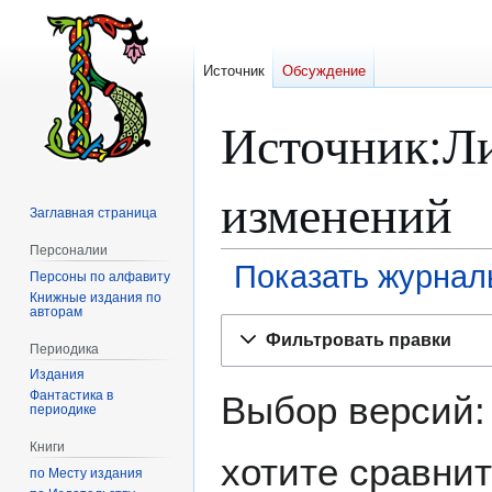
Источник
Обсуждение
Источник:Л
изменений
Заглавная страница
Персоналии
Показать журнал
Персоны по алфавиту
Книжные издания по
авторам
Перейти
Перейти
Фильтровать правки
к
к
Периодика
навигации
поиску
Издания
Фантастика в
Выбор версий:
периодике
Книги
хотите сравнит
по Месту издания