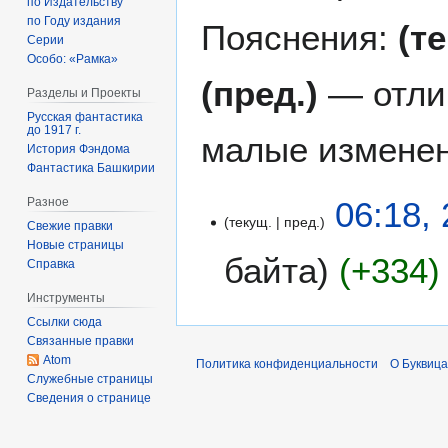
по Издательству
по Году издания
Пояснения:
(т
Серии
Особо: «Рамка»
(пред.)
— отли
Разделы и Проекты
Русская фантастика
до 1917 г.
малые изменен
История Фэндома
Фантастика Башкирии
2
06:18,
Разное
текущ.
пред.
4
Свежие правки
я
Новые страницы
байта
+334
Справка
н
в
Инструменты
Н
а
Ссылки сюда
е
р
Связанные правки
т
я
Atom
Политика конфиденциальности
О Буквица
о
2
Служебные страницы
п
Сведения о странице
0
и
1
с
7