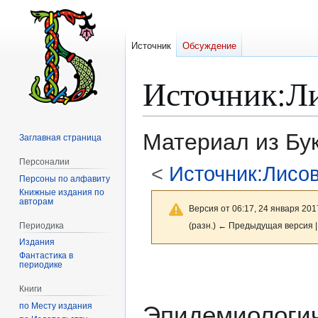
Источник
Обсуждение
Источник
:
Л
Материал из Бу
Заглавная страница
Персоналии
<
Источник:Лисо
Персоны по алфавиту
Книжные издания по
авторам
Версия от 06:17, 24 января 201
Периодика
(разн.) ← Предыдущая версия |
Издания
Фантастика в
Перейти
Перейти
периодике
к
к
Книги
навигации
поиску
по Месту издания
Эпидемиологич