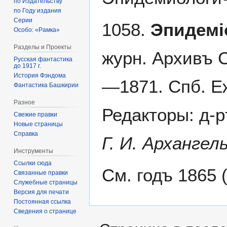
по Издательству
по Году издания
Серии
1058.
Эпидемі
Особо: «Рамка»
Разделы и Проекты
журн. Архивъ 
Русская фантастика
до 1917 г.
История Фэндома
—1871. Спб. Еж
Фантастика Башкирии
Разное
Редакторы: д-
Свежие правки
Новые страницы
Справка
Г. И. Архангель
Инструменты
Ссылки сюда
См. годъ 1865 
Связанные правки
Служебные страницы
Версия для печати
Постоянная ссылка
Сведения о странице