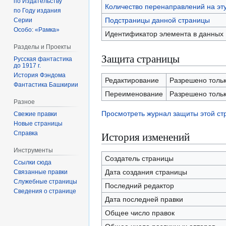
по Издательству
Количество перенаправлений на эт
по Году издания
Подстраницы данной страницы
Серии
Особо: «Рамка»
Идентификатор элемента в данных
Разделы и Проекты
Защита страницы
Русская фантастика
до 1917 г.
История Фэндома
Редактирование
Разрешено тольк
Фантастика Башкирии
Переименование
Разрешено тольк
Разное
Просмотреть журнал защиты этой с
Свежие правки
Новые страницы
Справка
История изменений
Инструменты
Создатель страницы
Ссылки сюда
Дата создания страницы
Связанные правки
Служебные страницы
Последний редактор
Сведения о странице
Дата последней правки
Общее число правок