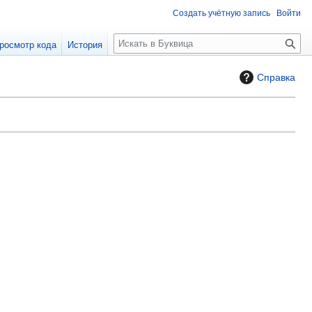
Создать учётную запись
Войти
П
росмотр кода
История
о
и
Справка
с
к