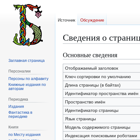
Источник
Обсуждение
Сведения о страни
Основные сведения
Перейти
Перейти
к
к
Заглавная страница
навигации
поиску
Отображаемый заголовок
Персоналии
Ключ сортировки по умолчанию
Персоны по алфавиту
Книжные издания по
Длина страницы (в байтах)
авторам
Идентификатор пространства имён
Периодика
Пространство имён
Издания
Идентификатор страницы
Фантастика в
периодике
Язык страницы
Модель содержимого страницы
Книги
по Месту издания
Индексация поисковыми роботами