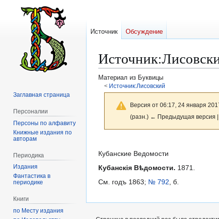
Источник
Обсуждение
Источник
:
Лисовски
Материал из Буквицы
<
Источник:Лисовский
Заглавная страница
Версия от 06:17, 24 января 201
Персоналии
(разн.) ← Предыдущая версия |
Персоны по алфавиту
Книжные издания по
авторам
Перейти
Перейти
к
к
Кубанские Ведомости
Периодика
навигации
поиску
Издания
Кубанскія Вѣдомости.
1871.
Фантастика в
См. годъ 1863;
№ 792
, б.
периодике
Книги
по Месту издания