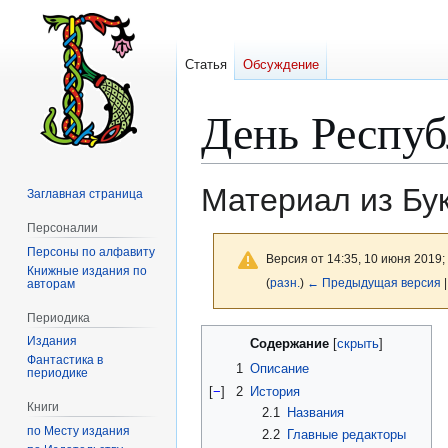
Статья
Обсуждение
День Респуб
Материал из Бу
Заглавная страница
Персоналии
Персоны по алфавиту
Версия от 14:35, 10 июня 2019;
Книжные издания по
(
разн.
)
← Предыдущая версия
|
авторам
Периодика
Перейти
Перейти
Издания
Содержание
к
к
Фантастика в
1
Описание
периодике
навигации
поиску
[
−
]
2
История
Книги
2.1
Названия
по Месту издания
2.2
Главные редакторы