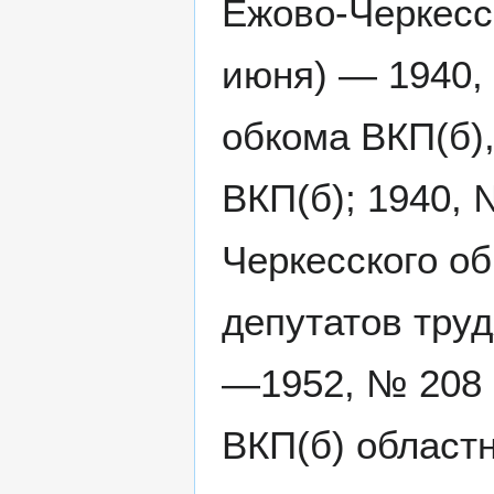
Ежово-Черкесск
июня) — 1940, 
обкома ВКП(б),
ВКП(б); 1940, 
Черкесского об
депутатов труд
—1952, № 208 
ВКП(б) областн