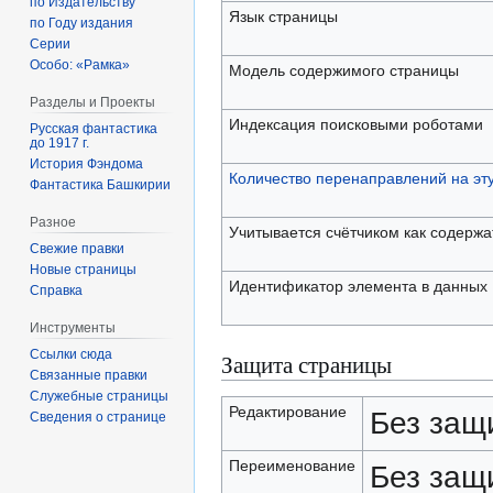
по Издательству
Язык страницы
по Году издания
Серии
Особо: «Рамка»
Модель содержимого страницы
Разделы и Проекты
Индексация поисковыми роботами
Русская фантастика
до 1917 г.
История Фэндома
Количество перенаправлений на эт
Фантастика Башкирии
Разное
Учитывается счётчиком как содерж
Свежие правки
Новые страницы
Идентификатор элемента в данных
Справка
Инструменты
Ссылки сюда
Защита страницы
Связанные правки
Служебные страницы
Редактирование
Без защ
Сведения о странице
Переименование
Без защ