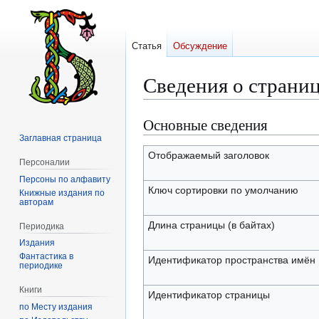
Статья
Обсуждение
Сведения о страниц
Основные сведения
Перейти
Перейти
к
к
Заглавная страница
навигации
поиску
Отображаемый заголовок
Персоналии
Персоны по алфавиту
Ключ сортировки по умолчанию
Книжные издания по
авторам
Длина страницы (в байтах)
Периодика
Издания
Фантастика в
Идентификатор пространства имён
периодике
Книги
Идентификатор страницы
по Месту издания