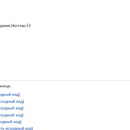
анице:
одный код
)
сходный код
)
сходный код
)
сходный код
)
ходный код
)
ть исходный код
)