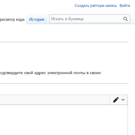
Создать учётную запись
Войти
П
росмотр кода
История
о
и
с
к
одтвердите свой адрес электронной почты в своих
Перек