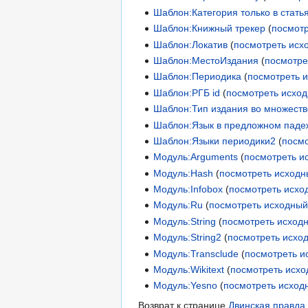
Шаблон:Категория только в стать
Шаблон:Книжный трекер
(
посмотр
Шаблон:Локатив
(
посмотреть исх
Шаблон:МестоИздания
(
посмотре
Шаблон:Периодика
(
посмотреть 
Шаблон:РГБ id
(
посмотреть исход
Шаблон:Тип издания во множест
Шаблон:Язык в предложном паде
Шаблон:Языки периодики2
(
посмо
Модуль:Arguments
(
посмотреть и
Модуль:Hash
(
посмотреть исходн
Модуль:Infobox
(
посмотреть исхо
Модуль:Ru
(
посмотреть исходный
Модуль:String
(
посмотреть исход
Модуль:String2
(
посмотреть исхо
Модуль:Transclude
(
посмотреть и
Модуль:Wikitext
(
посмотреть исхо
Модуль:Yesno
(
посмотреть исход
Возврат к странице
Двинская правда 