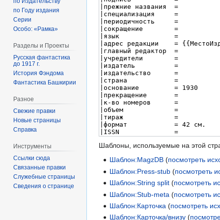
по Издательству
по Году издания
Серии
Особо: «Рамка»
Разделы и Проекты
Русская фантастика
до 1917 г.
История Фэндома
Фантастика Башкирии
Разное
Свежие правки
Новые страницы
Справка
Шаблоны, используемые на этой стр
Инструменты
Ссылки сюда
Шаблон:MagzDB
(
посмотреть исх
Связанные правки
Шаблон:Press-stub
(
посмотреть и
Служебные страницы
Шаблон:String split
(
посмотреть и
Сведения о странице
Шаблон:Stub-meta
(
посмотреть и
Шаблон:Карточка
(
посмотреть ис
Шаблон:Карточка/внизу
(
посмотре