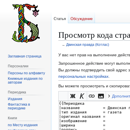
Статья
Обсуждение
Просмотр кода стр
←
Двинская правда (Котлас)
Перейти
Перейти
У вас нет прав на выполнение дейс
Заглавная страница
к
к
Запрошенное действие могут выполня
Персоналии
навигации
поиску
Вы должны подтвердить свой адрес э
Персоны по алфавиту
персональных настройках
.
Книжные издания по
авторам
Вы можете просмотреть и скопироват
Периодика
Дополни
Издания
Фантастика в
периодике
Книги
по Месту издания