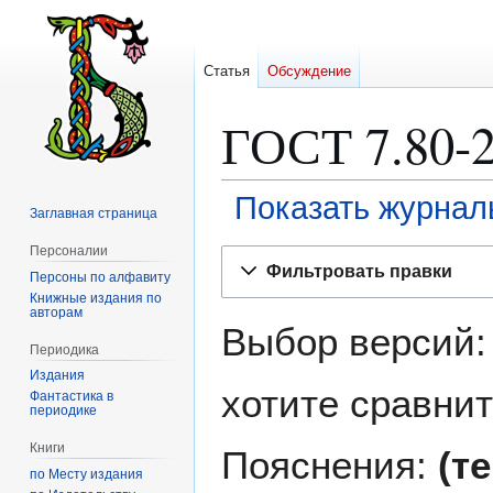
Статья
Обсуждение
ГОСТ 7.80-
Показать журнал
Заглавная страница
Персоналии
Перейти
Перейти
Фильтровать правки
Персоны по алфавиту
к
к
Книжные издания по
навигации
поиску
авторам
Выбор версий:
Периодика
Издания
хотите сравнит
Фантастика в
периодике
Книги
Пояснения:
(т
по Месту издания