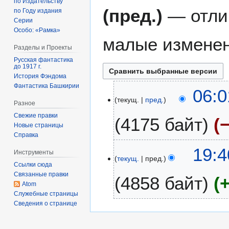
по Издательству
(пред.)
— отли
по Году издания
Серии
Особо: «Рамка»
малые изменен
Разделы и Проекты
Русская фантастика
до 1917 г.
История Фэндома
Фантастика Башкирии
1
06:0
текущ.
пред.
9
Разное
я
Свежие правки
4175 байт
н
Новые страницы
в
Справка
Н
а
1
19:4
Инструменты
е
р
текущ.
пред.
6
Ссылки сюда
т
я
я
Связанные правки
4858 байт
о
2
н
Atom
п
0
в
Служебные страницы
и
1
Н
Сведения о странице
а
с
5
е
р
а
т
я