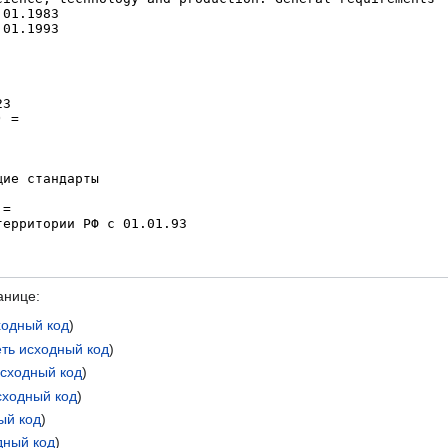
анице:
ходный код
)
ть исходный код
)
исходный код
)
сходный код
)
ый код
)
дный код
)