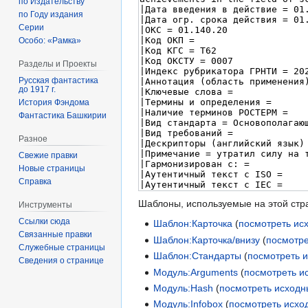
по Издательству
по Году издания
Серии
Особо: «Рамка»
Разделы и Проекты
Русская фантастика
до 1917 г.
История Фэндома
Фантастика Башкирии
Разное
Свежие правки
Новые страницы
Справка
Шаблоны, используемые на этой стр
Инструменты
Ссылки сюда
Шаблон:Карточка
(
посмотреть ис
Связанные правки
Шаблон:Карточка/внизу
(
посмотре
Служебные страницы
Шаблон:Стандарты
(
посмотреть 
Сведения о странице
Модуль:Arguments
(
посмотреть и
Модуль:Hash
(
посмотреть исходн
Модуль:Infobox
(
посмотреть исхо