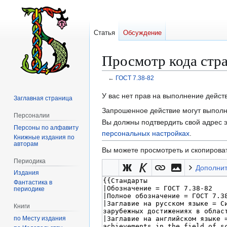
Статья
Обсуждение
Просмотр кода стр
←
ГОСТ 7.38-82
Перейти
Перейти
У вас нет прав на выполнение дейс
Заглавная страница
к
к
Запрошенное действие могут выполня
Персоналии
навигации
поиску
Вы должны подтвердить свой адрес э
Персоны по алфавиту
персональных настройках
.
Книжные издания по
авторам
Вы можете просмотреть и скопироват
Периодика
Дополни
Издания
Фантастика в
периодике
Книги
по Месту издания