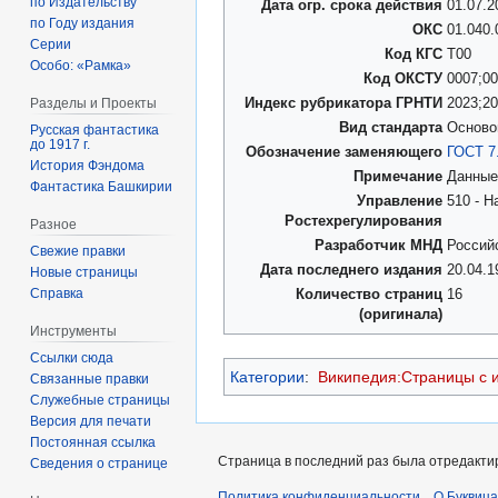
по Издательству
Дата огр. срока действия
01.07.2
по Году издания
ОКС
01.040.
Серии
Код КГС
Т00
Особо: «Рамка»
Код ОКСТУ
0007;0
Разделы и Проекты
Индекс рубрикатора ГРНТИ
2023;2
Вид стандарта
Осново
Русская фантастика
до 1917 г.
Обозначение заменяющего
ГОСТ 7
История Фэндома
Примечание
Данные
Фантастика Башкирии
Управление
510 - 
Ростехрегулирования
Разное
Разработчик МНД
Россий
Свежие правки
Дата последнего издания
20.04.1
Новые страницы
Справка
Количество страниц
16
(оригинала)
Инструменты
Ссылки сюда
Категории
:
Википедия:Страницы с 
Связанные правки
Служебные страницы
Версия для печати
Постоянная ссылка
Страница в последний раз была отредактир
Сведения о странице
Политика конфиденциальности
О Буквица