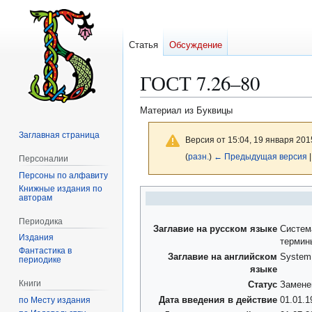
Статья
Обсуждение
ГОСТ 7.26–80
Материал из Буквицы
Заглавная страница
Версия от 15:04, 19 января 201
(
разн.
)
← Предыдущая версия
|
Персоналии
Персоны по алфавиту
Книжные издания по
Перейти
Перейти
авторам
к
к
Периодика
навигации
поиску
Заглавие на русском языке
Систем
Издания
термин
Фантастика в
Заглавие на английском
System o
периодике
языке
Книги
Статус
Замене
по Месту издания
Дата введения в действие
01.01.1