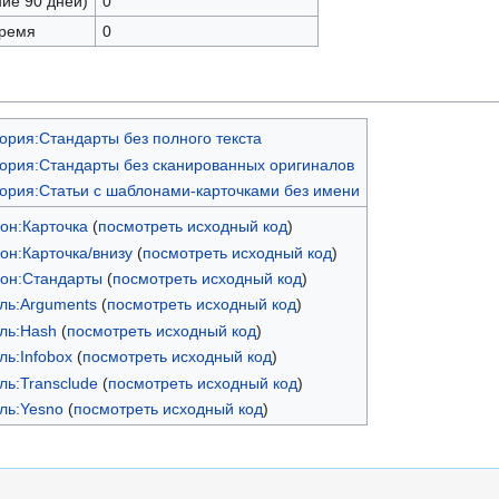
ние 90 дней)
0
время
0
ория:Стандарты без полного текста
гория:Стандарты без сканированных оригиналов
гория:Статьи с шаблонами-карточками без имени
он:Карточка
(
посмотреть исходный код
)
он:Карточка/внизу
(
посмотреть исходный код
)
он:Стандарты
(
посмотреть исходный код
)
ль:Arguments
(
посмотреть исходный код
)
ль:Hash
(
посмотреть исходный код
)
ль:Infobox
(
посмотреть исходный код
)
ль:Transclude
(
посмотреть исходный код
)
ль:Yesno
(
посмотреть исходный код
)