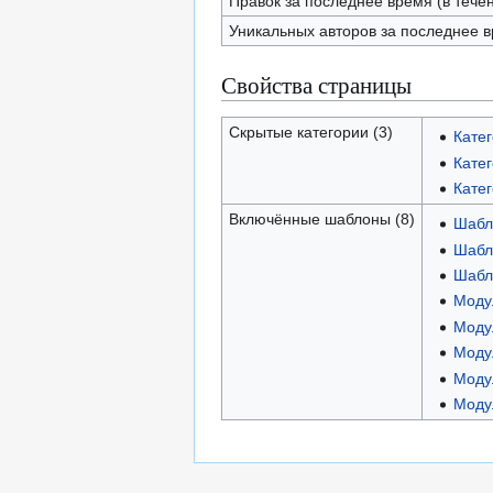
Правок за последнее время (в тече
Уникальных авторов за последнее 
Свойства страницы
Скрытые категории (3)
Катег
Кате
Кате
Включённые шаблоны (8)
Шабл
Шабл
Шабл
Моду
Моду
Моду
Моду
Моду