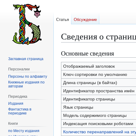
Статья
Обсуждение
Сведения о страни
Основные сведения
Перейти
Перейти
к
к
Заглавная страница
навигации
поиску
Отображаемый заголовок
Персоналии
Ключ сортировки по умолчанию
Персоны по алфавиту
Книжные издания по
Длина страницы (в байтах)
авторам
Идентификатор пространства имён
Периодика
Идентификатор страницы
Издания
Язык страницы
Фантастика в
периодике
Модель содержимого страницы
Индексация поисковыми роботами
Книги
по Месту издания
Количество перенаправлений на эт