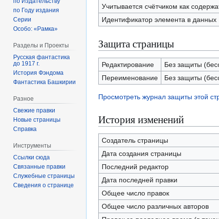
по Издательству
Учитывается счётчиком как содерж
по Году издания
Идентификатор элемента в данных
Серии
Особо: «Рамка»
Защита страницы
Разделы и Проекты
Русская фантастика
до 1917 г.
Редактирование
Без защиты (бес
История Фэндома
Переименование
Без защиты (бес
Фантастика Башкирии
Просмотреть журнал защиты этой с
Разное
Свежие правки
История изменений
Новые страницы
Справка
Создатель страницы
Инструменты
Дата создания страницы
Ссылки сюда
Последний редактор
Связанные правки
Служебные страницы
Дата последней правки
Сведения о странице
Общее число правок
Общее число различных авторов