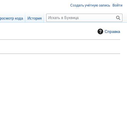
Создать учётную запись
Войти
П
росмотр кода
История
о
и
Справка
с
к