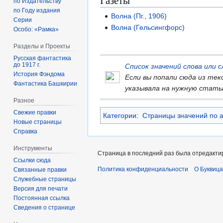
Газеты
по Издательству
по Году издания
Волна (Пг., 1906)
Серии
Волна (Гельсингфорс)
Особо: «Рамка»
Разделы и Проекты
Русская фантастика
до 1917 г.
Список значений слова или
История Фэндома
Если вы попали сюда из те
Фантастика Башкирии
указывала на нужную стать
Разное
Свежие правки
Категории
:
Страницы значений по 
Новые страницы
Справка
Инструменты
Страница в последний раз была отредактир
Ссылки сюда
Политика конфиденциальности
О Буквица
Связанные правки
Служебные страницы
Версия для печати
Постоянная ссылка
Сведения о странице