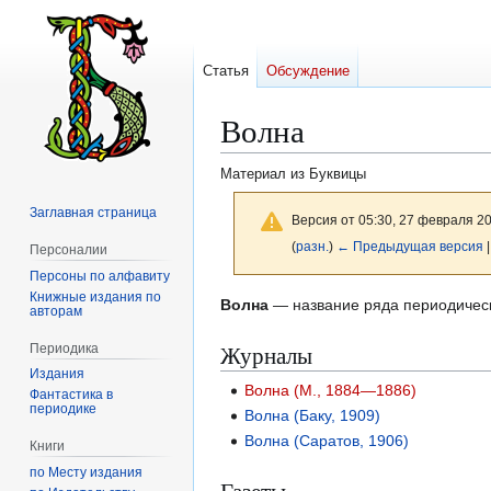
Статья
Обсуждение
Волна
Материал из Буквицы
Заглавная страница
Версия от 05:30, 27 февраля 2
(
разн.
)
← Предыдущая версия
Персоналии
Персоны по алфавиту
Книжные издания по
Перейти
Перейти
Волна
— название ряда периодическ
авторам
к
к
Журналы
Периодика
навигации
поиску
Издания
Волна (М., 1884—1886)
Фантастика в
периодике
Волна (Баку, 1909)
Волна (Саратов, 1906)
Книги
по Месту издания