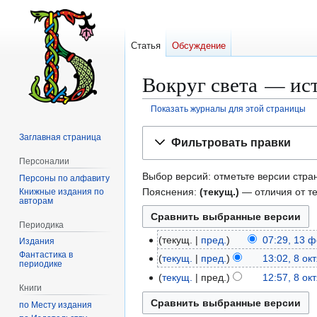
Статья
Обсуждение
Вокруг света — ис
Показать журналы для этой страницы
Перейти
Перейти
Заглавная страница
Фильтровать правки
к
к
Персоналии
навигации
поиску
Выбор версий: отметьте версии стран
Персоны по алфавиту
Пояснения:
(текущ.)
— отличия от т
Книжные издания по
авторам
Периодика
текущ.
пред.
07:29, 13 
1
Издания
Н
Фантастика в
3
текущ.
пред.
13:02, 8 ок
8
периодике
е
ф
Н
о
текущ.
пред.
12:57, 8 ок
т
е
е
Книги
к
Н
о
в
т
по Месту издания
т
е
п