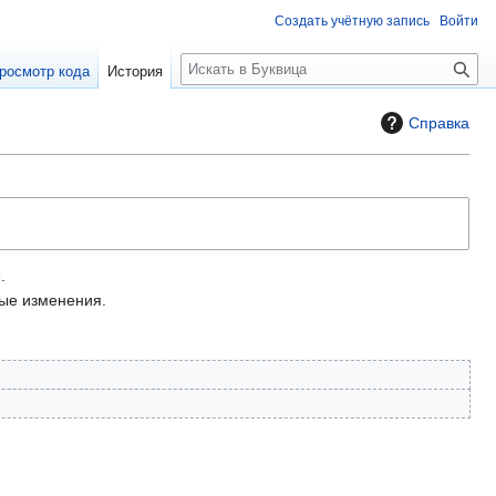
Создать учётную запись
Войти
П
росмотр кода
История
о
и
Справка
с
к
.
е изменения.