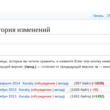
Читать
П
тория изменений
ицы, которые вы хотите сравнить, и нажмите Enter или кнопку ниже
екущей версии;
(пред.)
— отличия от предыдущей версии;
м
— малы
февраля 2014
Karaby
обсуждение
вклад
387 байт
−1039
тября 2013
Karaby
обсуждение
вклад
1426 байт
−26
тября 2013
Karaby
обсуждение
вклад
1452 байта
+1452