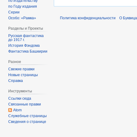
р
по Издательству
о
я
т
и
по Году издания
а
п
б
о
Серии
с
л
и
р
п
Политика конфиденциальности
О Буквица
Особо: «Рамка»
а
я
с
я
и
н
2
а
Разделы и Проекты
2
с
и
0
н
0
Русская фантастика
а
до 1917 г.
я
1
и
1
н
История Фэндома
п
4
я
3
и
Фантастика Башкирии
р
п
я
а
р
Разное
п
в
а
Свежие правки
р
к
Новые страницы
в
а
и
Справка
к
в
и
к
Инструменты
и
Ссылки сюда
Связанные правки
Atom
Служебные страницы
Сведения о странице