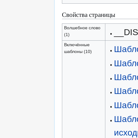
Свойства страницы
Волшебное слово
__DI
(1)
Включённые
Шабло
шаблоны (10)
Шаблон
Шабло
Шабло
Шабло
Шабло
исход