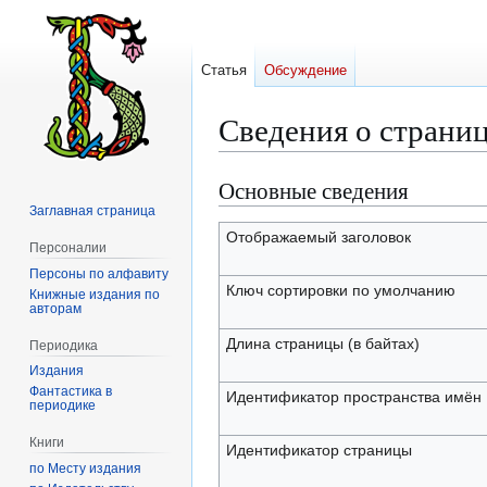
Статья
Обсуждение
Сведения о страни
Основные сведения
Перейти
Перейти
к
к
Заглавная страница
навигации
поиску
Отображаемый заголовок
Персоналии
Персоны по алфавиту
Ключ сортировки по умолчанию
Книжные издания по
авторам
Длина страницы (в байтах)
Периодика
Издания
Фантастика в
Идентификатор пространства имён
периодике
Книги
Идентификатор страницы
по Месту издания