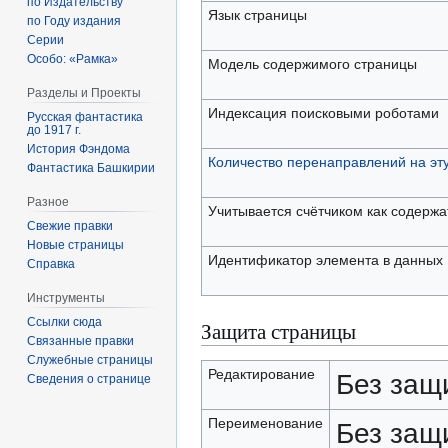
по Издательству
Язык страницы
по Году издания
Серии
Особо: «Рамка»
Модель содержимого страницы
Разделы и Проекты
Индексация поисковыми роботами
Русская фантастика
до 1917 г.
История Фэндома
Количество перенаправлений на эт
Фантастика Башкирии
Разное
Учитывается счётчиком как содерж
Свежие правки
Новые страницы
Идентификатор элемента в данных
Справка
Инструменты
Ссылки сюда
Защита страницы
Связанные правки
Служебные страницы
Редактирование
Без защ
Сведения о странице
Переименование
Без защ