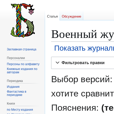
Статья
Обсуждение
Военный жу
Показать журнал
Заглавная страница
Персоналии
Перейти
Перейти
Фильтровать правки
Персоны по алфавиту
к
к
Книжные издания по
навигации
поиску
авторам
Выбор версий:
Периодика
Издания
хотите сравнит
Фантастика в
периодике
Книги
Пояснения:
(т
по Месту издания