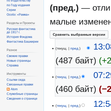
по Издательству
(пред.)
— отли
по Году издания
Серии
Особо: «Рамка»
малые изменен
Разделы и Проекты
Русская фантастика
до 1917 г.
История Фэндома
Фантастика Башкирии
2
13:0
текущ.
пред.
9
Разное
и
Свежие правки
487 байт
+
ю
Новые страницы
л
Справка
я
1
07:2
Инструменты
2
текущ.
пред.
3
Ссылки сюда
0
ф
Связанные правки
460 байт
−
2
е
Atom
6
в
Служебные страницы
Н
Сведения о странице
р
8
12:5
е
а
текущ.
пред.
о
т
л