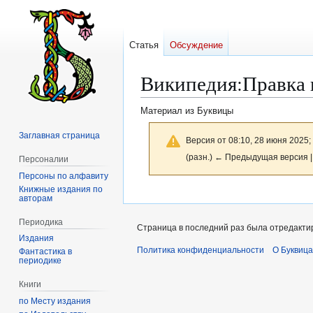
Статья
Обсуждение
Википедия:Правка 
Материал из Буквицы
Заглавная страница
Версия от 08:10, 28 июня 2025;
(разн.) ← Предыдущая версия |
Персоналии
Персоны по алфавиту
Книжные издания по
Перейти
Перейти
авторам
к
к
Периодика
навигации
поиску
Страница в последний раз была отредактир
Издания
Политика конфиденциальности
О Буквица
Фантастика в
периодике
Книги
по Месту издания