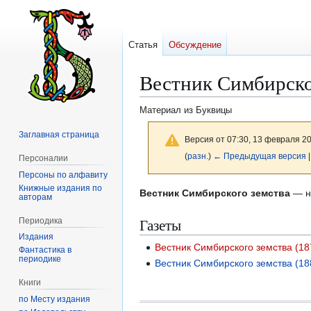
Статья
Обсуждение
Вестник Симбирско
Материал из Буквицы
Заглавная страница
Версия от 07:30, 13 февраля 2
(
разн.
)
← Предыдущая версия
Персоналии
Персоны по алфавиту
Книжные издания по
Перейти
Перейти
Вестник Симбирского земства
— на
авторам
к
к
Газеты
Периодика
навигации
поиску
Издания
Вестник Симбирского земства (1
Фантастика в
периодике
Вестник Симбирского земства (1
Книги
по Месту издания