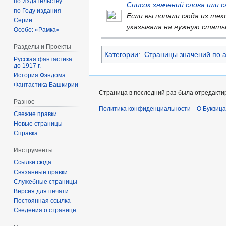
по Издательству
Список значений слова или
по Году издания
Если вы попали сюда из те
Серии
указывала на нужную стать
Особо: «Рамка»
Разделы и Проекты
Категории
:
Страницы значений по 
Русская фантастика
до 1917 г.
История Фэндома
Фантастика Башкирии
Страница в последний раз была отредактир
Разное
Политика конфиденциальности
О Буквица
Свежие правки
Новые страницы
Справка
Инструменты
Ссылки сюда
Связанные правки
Служебные страницы
Версия для печати
Постоянная ссылка
Сведения о странице