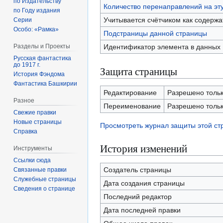
по Издательству
Количество перенаправлений на эт
по Году издания
Учитывается счётчиком как содерж
Серии
Особо: «Рамка»
Подстраницы данной страницы
Идентификатор элемента в данных
Разделы и Проекты
Русская фантастика
до 1917 г.
Защита страницы
История Фэндома
Фантастика Башкирии
Редактирование
Разрешено только
Разное
Переименование
Разрешено только
Свежие правки
Новые страницы
Просмотреть журнал защиты этой с
Справка
История изменений
Инструменты
Ссылки сюда
Создатель страницы
Связанные правки
Служебные страницы
Дата создания страницы
Сведения о странице
Последний редактор
Дата последней правки