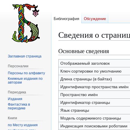
Библиография
Обсуждение
Сведения о страни
Основные сведения
Перейти
Перейти
к
к
Заглавная страница
навигации
поиску
Отображаемый заголовок
Персоналии
Ключ сортировки по умолчанию
Персоны по алфавиту
Книжные издания по
Длина страницы (в байтах)
авторам
Идентификатор пространства имён
Периодика
Пространство имён
Издания
Идентификатор страницы
Фантастика в
периодике
Язык страницы
Модель содержимого страницы
Книги
по Месту издания
Индексация поисковыми роботами