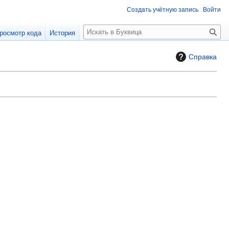
Создать учётную запись
Войти
П
росмотр кода
История
о
и
Справка
с
к