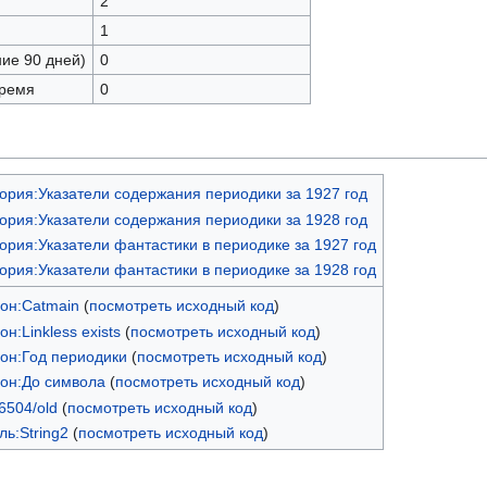
2
1
ние 90 дней)
0
время
0
ория:Указатели содержания периодики за 1927 год
ория:Указатели содержания периодики за 1928 год
ория:Указатели фантастики в периодике за 1927 год
ория:Указатели фантастики в периодике за 1928 год
он:Catmain
(
посмотреть исходный код
)
н:Linkless exists
(
посмотреть исходный код
)
он:Год периодики
(
посмотреть исходный код
)
он:До символа
(
посмотреть исходный код
)
504/old
(
посмотреть исходный код
)
ь:String2
(
посмотреть исходный код
)