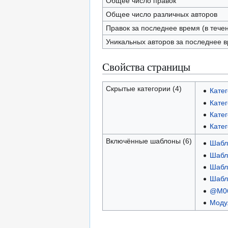
Общее число правок
Общее число различных авторов
Правок за последнее время (в тече
Уникальных авторов за последнее 
Свойства страницы
Скрытые категории (4)
Катег
Катег
Катег
Катег
Включённые шаблоны (6)
Шабл
Шабло
Шабл
Шабл
@M06
Модул