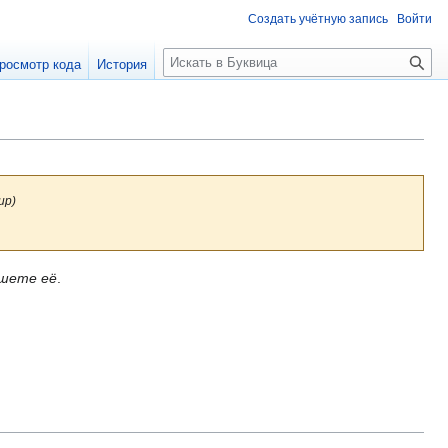
Создать учётную запись
Войти
П
росмотр кода
История
о
и
с
к
up)
ишете её
.