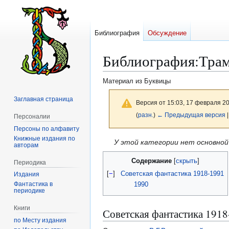
Библиография
Обсуждение
Библиография
:
Трам
Материал из Буквицы
Заглавная страница
Версия от 15:03, 17 февраля 2
(
разн.
)
← Предыдущая версия
|
Персоналии
Персоны по алфавиту
Книжные издания по
Перейти
Перейти
У этой категории нет основно
авторам
к
к
Содержание
Периодика
навигации
поиску
[
−
]
Советская фантастика 1918-1991
Издания
1990
Фантастика в
периодике
Книги
Советская фантастика 1918
по Месту издания