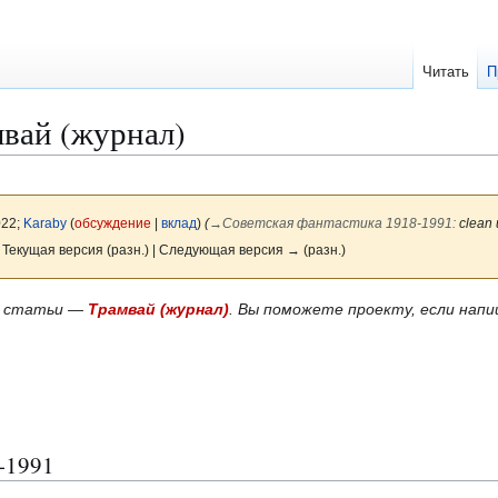
Читать
П
вай (журнал)
022;
Karaby
(
обсуждение
|
вклад
)
(
→
Советская фантастика 1918-1991
:
clean 
 Текущая версия (разн.) | Следующая версия → (разн.)
й статьи —
Трамвай (журнал)
. Вы поможете проекту, если нап
-1991