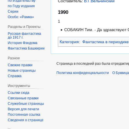
по Издательству
Составитель:
В.Г.Вельчинский
по Году издания
1990
Серии
Особо: «Рамка»
1
Разделы и Проекты
СОБАКИН Тим. - Да здравствуют С
Русская фантастика
до 1917 г.
Категория
:
Фантастика в периодике
История Фэндома
Фантастика Башкирии
Разное
Страница в последний раз была отредактир
Свежие правки
Новые страницы
Политика конфиденциальности
О Буквица
Справка
Инструменты
Ссылки сюда
Связанные правки
Служебные страницы
Версия для печати
Постоянная ссылка
Сведения о странице