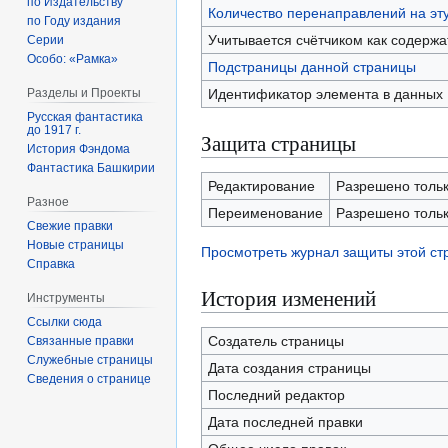
по Издательству
Количество перенаправлений на эт
по Году издания
Учитывается счётчиком как содерж
Серии
Особо: «Рамка»
Подстраницы данной страницы
Идентификатор элемента в данных
Разделы и Проекты
Русская фантастика
до 1917 г.
Защита страницы
История Фэндома
Фантастика Башкирии
Редактирование
Разрешено только
Разное
Переименование
Разрешено только
Свежие правки
Новые страницы
Просмотреть журнал защиты этой с
Справка
История изменений
Инструменты
Ссылки сюда
Создатель страницы
Связанные правки
Служебные страницы
Дата создания страницы
Сведения о странице
Последний редактор
Дата последней правки