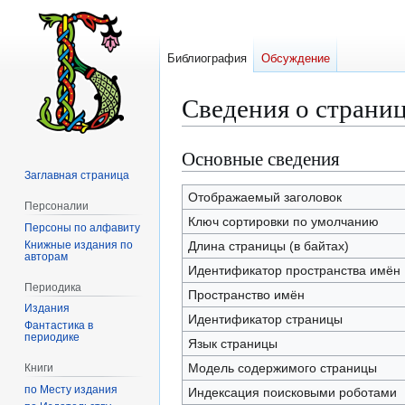
Библиография
Обсуждение
Сведения о страни
Основные сведения
Перейти
Перейти
к
к
Заглавная страница
навигации
поиску
Отображаемый заголовок
Персоналии
Ключ сортировки по умолчанию
Персоны по алфавиту
Книжные издания по
Длина страницы (в байтах)
авторам
Идентификатор пространства имён
Периодика
Пространство имён
Издания
Идентификатор страницы
Фантастика в
периодике
Язык страницы
Модель содержимого страницы
Книги
по Месту издания
Индексация поисковыми роботами