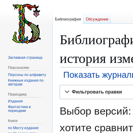
Библиография
Обсуждение
Библиограф
история изм
Заглавная страница
Персоналии
Показать журнал
Персоны по алфавиту
Книжные издания по
авторам
Перейти
Перейти
Фильтровать правки
к
к
Периодика
навигации
поиску
Издания
Фантастика в
Выбор версий:
периодике
Книги
хотите сравнит
по Месту издания