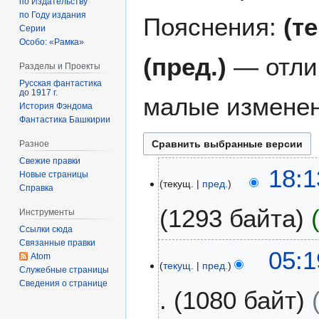
по Издательству
по Году издания
Пояснения:
(т
Серии
Особо: «Рамка»
(пред.)
— отли
Разделы и Проекты
Русская фантастика
до 1917 г.
малые изменен
История Фэндома
Фантастика Башкирии
Разное
Свежие правки
5
18:1
Новые страницы
текущ.
пред.
о
Справка
к
1293 байта
Инструменты
т
Ссылки сюда
я
Связанные правки
б
1
05:1
Atom
р
текущ.
пред.
7
Служебные страницы
я
н
Сведения о странице
1080 байт
2
о
0
я