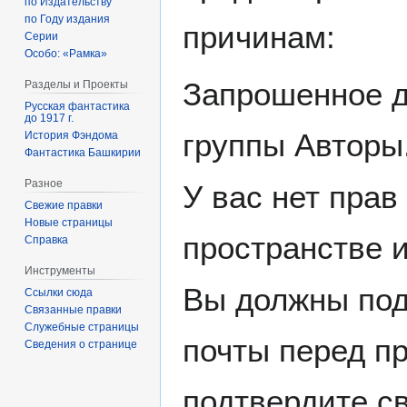
по Издательству
по Году издания
причинам:
Серии
Особо: «Рамка»
Запрошенное д
Разделы и Проекты
Русская фантастика
до 1917 г.
группы Авторы
История Фэндома
Фантастика Башкирии
Разное
У вас нет прав
Свежие правки
Новые страницы
пространстве 
Справка
Инструменты
Вы должны под
Ссылки сюда
Связанные правки
Служебные страницы
почты перед пр
Сведения о странице
подтвердите св