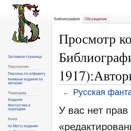
Библиография
Обсуждение
Просмотр ко
Библиографи
Заглавная страница
Персоналии
1917):Автор
Персоны по алфавиту
Книжные издания по
авторам
←
Русская фанта
Периодика
Издания
Перейти
Перейти
Фантастика в
У вас нет пра
периодике
к
к
навигации
поиску
Книги
«редактирован
по Месту издания